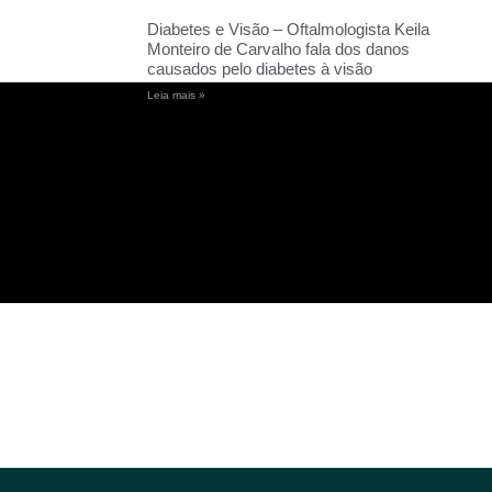
Diabetes e Visão – Oftalmologista Keila
Monteiro de Carvalho fala dos danos
causados pelo diabetes à visão
Leia mais »